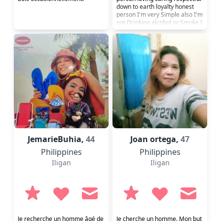
down to earth loyalty honest
person I'm very Simple also I'm
not Drinking alcohol or Smoke I
love a simple life in the
province I love Beach? and falls
Cooking Garden Swimming
Fishing Diving Mountains
Nature Hiking Biking
JemarieBuhia,
44
Joan ortega,
47
Philippines
Philippines
Iligan
Iligan
Je recherche un homme âgé de
Je cherche un homme. Mon but